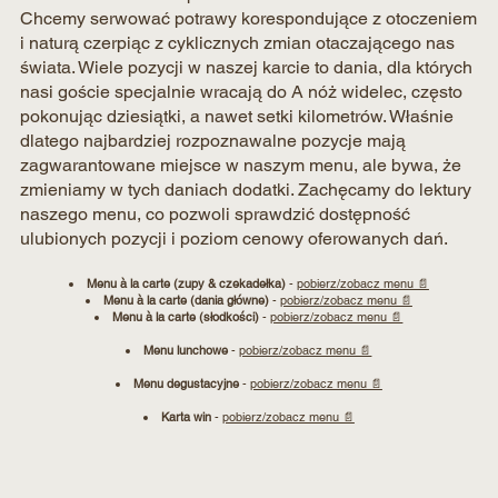
Chcemy serwować potrawy korespondujące z otoczeniem
i naturą czerpiąc z cyklicznych zmian otaczającego nas
świata. Wiele pozycji w naszej karcie to dania, dla których
nasi goście specjalnie wracają do A nóż widelec, często
pokonując dziesiątki, a nawet setki kilometrów. Właśnie
dlatego najbardziej rozpoznawalne pozycje mają
zagwarantowane miejsce w naszym menu, ale bywa, że
zmieniamy w tych daniach dodatki. Zachęcamy do lektury
naszego menu, co pozwoli sprawdzić dostępność
ulubionych pozycji i poziom cenowy oferowanych dań.
Menu à la carte (zupy & czekadełka)
-
pobierz/zobacz menu 📄
Menu à la carte (dania główne)
-
pobierz/zobacz menu 📄
Menu à la carte (słodkości)
-
pobierz/zobacz menu 📄
Menu lunchowe
-
pobierz/zobacz menu 📄
Menu degustacyjne
-
pobierz/zobacz menu 📄
Karta win
-
pobierz/zobacz menu 📄